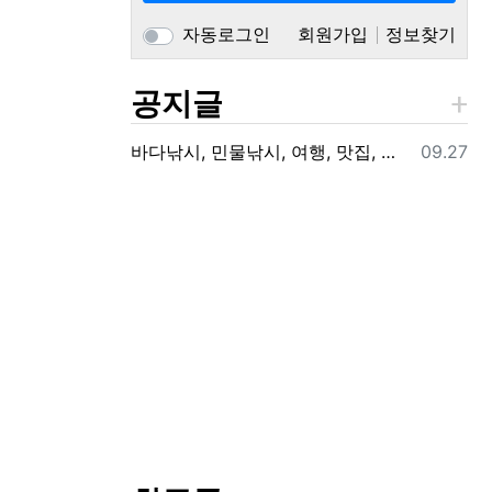
자동로그인
회원가입
정보찾기
공지글
등록일
바다낚시, 민물낚시, 여행, 맛집, 건강생활, 생활정보를 제공하는 앵글러포인트 입니다.
09.27