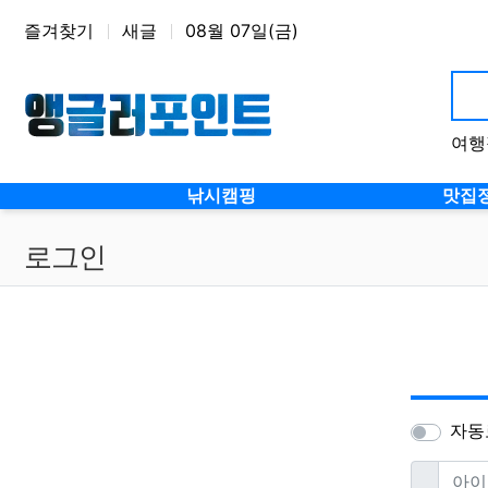
상단 네비
즐겨찾기
새글
08월 07일(금)
여행
낚시캠핑
맛집
로그인
자동
필
아이디