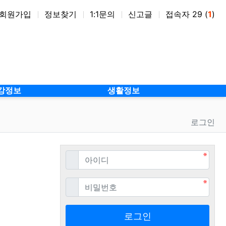
회원가입
정보찾기
1:1문의
신고글
접속자 29 (
1
)
강정보
생활정보
로그인
필수
아이디
필수
비밀번호
로그인