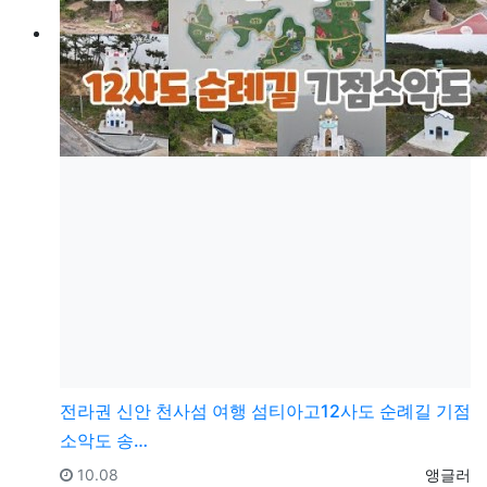
전라권
신안 천사섬 여행 섬티아고12사도 순례길 기점
소악도 송…
등록일
등록자
10.08
앵글러