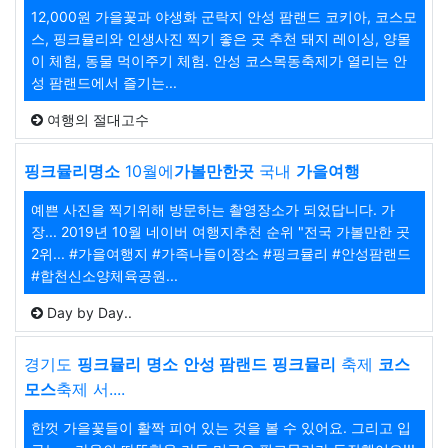
12,000원 가을꽃과 야생화 군락지 안성 팜랜드 코키아, 코스모
스, 핑크뮬리와 인생사진 찍기 좋은 곳 추천 돼지 레이싱, 양몰
이 체험, 동물 먹이주기 체험. 안성 코스목동축제가 열리는 안
성 팜랜드에서 즐기는...
여행의 절대고수
핑크뮬리
명소
10월에
가볼만한곳
국내
가을
여행
예쁜 사진을 찍기위해 방문하는 촬영장소가 되었답니다. 가
장... 2019년 10월 네이버 여행지추천 순위 "전국 가볼만한 곳
2위... #가을여행지 #가족나들이장소 #핑크뮬리 #안성팜랜드
#합천신소양체육공원...
Day by Day..
경기도
핑크뮬리
명소
안성 팜랜드
핑크뮬리
축제
코스
모스
축제 서....
한껏 가을꽃들이 활짝 피어 있는 것을 볼 수 있어요. 그리고 입