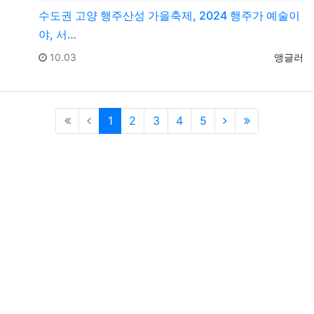
수도권
고양 행주산성 가을축제, 2024 행주가 예술이
야, 서…
등록일
등록자
10.03
앵글러
(current)
1
2
3
4
5