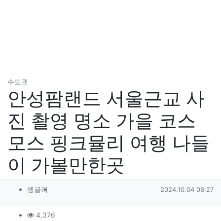
분류
수도권
안성팜랜드 서울근교 사
진 촬영 명소 가을 코스
모스 핑크뮬리 여행 나들
이 가볼만한곳
작성자 정보
작성
작성일
앵글러
2024.10.04 08:27
컨텐츠 정보
조회
4,376