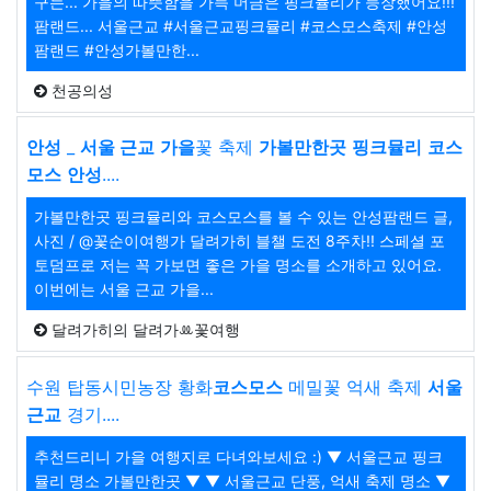
구는... 가을의 따뜻함을 가득 머금은 핑크뮬리가 등장했어요!!!
팜랜드... 서울근교 #서울근교핑크뮬리 #코스모스축제 #안성
팜랜드 #안성가볼만한...
천공의성
안성
_
서울 근교
가을
꽃 축제
가볼만한곳
핑크뮬리
코스
모스
안성
....
가볼만한곳 핑크뮬리와 코스모스를 볼 수 있는 안성팜랜드 글,
사진 / @꽃순이여행가 달려가히 블챌 도전 8주차!! 스페셜 포
토덤프로 저는 꼭 가보면 좋은 가을 명소를 소개하고 있어요.
이번에는 서울 근교 가을...
달려가히의 달려가ꔛ꽃여행
수원 탑동시민농장 황화
코스모스
메밀꽃 억새 축제
서울
근교
경기....
추천드리니 가을 여행지로 다녀와보세요 :) ▼ 서울근교 핑크
뮬리 명소 가볼만한곳 ▼ ▼ 서울근교 단풍, 억새 축제 명소 ▼