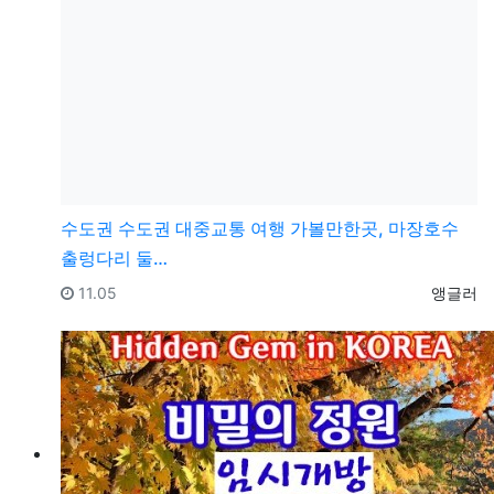
수도권
수도권 대중교통 여행 가볼만한곳, 마장호수
출렁다리 둘…
등록일
등록자
11.05
앵글러