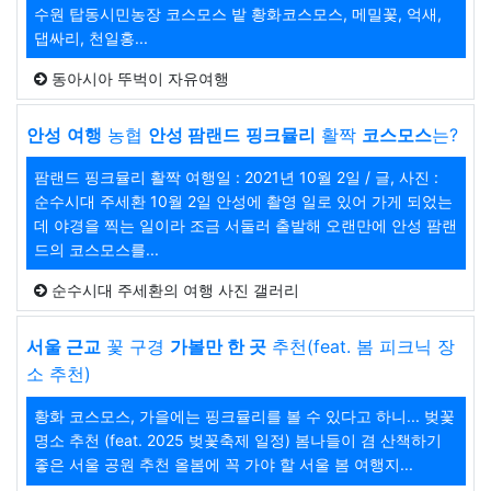
수원 탑동시민농장 코스모스 밭 황화코스모스, 메밀꽃, 억새,
댑싸리, 천일홍...
동아시아 뚜벅이 자유여행
안성
여행
농협
안성 팜랜드
핑크뮬리
활짝
코스모스
는?
팜랜드 핑크뮬리 활짝 여행일 : 2021년 10월 2일 / 글, 사진 :
순수시대 주세환 10월 2일 안성에 촬영 일로 있어 가게 되었는
데 야경을 찍는 일이라 조금 서둘러 출발해 오랜만에 안성 팜랜
드의 코스모스를...
순수시대 주세환의 여행 사진 갤러리
서울 근교
꽃 구경
가볼만 한 곳
추천(feat. 봄 피크닉 장
소 추천)
황화 코스모스, 가을에는 핑크뮬리를 볼 수 있다고 하니... 벚꽃
명소 추천 (feat. 2025 벚꽃축제 일정) 봄나들이 겸 산책하기
좋은 서울 공원 추천 올봄에 꼭 가야 할 서울 봄 여행지...