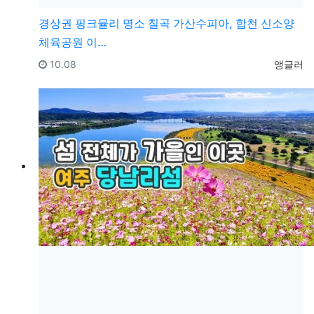
경상권
핑크뮬리 명소 칠곡 가산수피아, 합천 신소양
체육공원 이…
등록일
등록자
10.08
앵글러