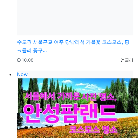
수도권
서울근교 여주 당남리섬 가을꽃 코스모스, 핑
크뮬리 꽃구…
등록일
등록자
10.08
앵글러
Now