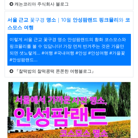
캐논코리아 주식회사 블로그
서울 근교
꽃구경
명소
｜10월
안성팜랜드
핑크뮬리
와
코
스모스
여행
이렇게 서울 근교 꽃구경 명소 안성팜랜드의 황화 코스모스와
핑크뮬리를 볼 수 있답니다! 가장 먼저 반겨주는 것은 가을만
되면 샛노랗게... #여행 #국내여행 #안성 #안성여행 #가을꽃
#안성팜랜드...
『찰떡밥의 찰떡콩떡 쫀쫀한 여행블로그』