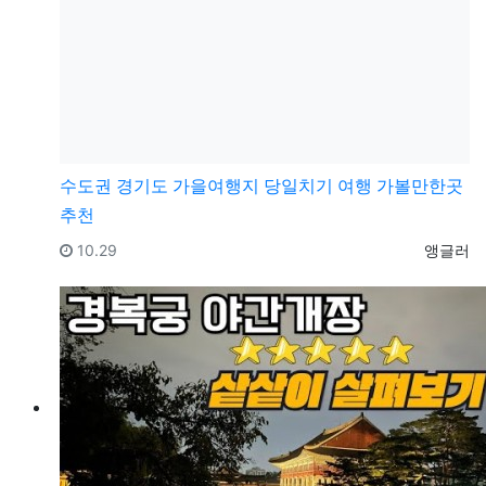
수도권
경기도 가을여행지 당일치기 여행 가볼만한곳
추천
등록일
등록자
10.29
앵글러