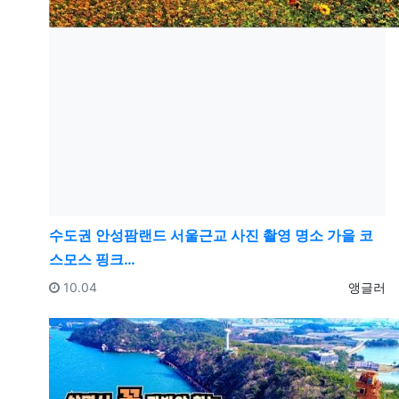
수도권
안성팜랜드 서울근교 사진 촬영 명소 가을 코
스모스 핑크…
등록일
등록자
10.04
앵글러