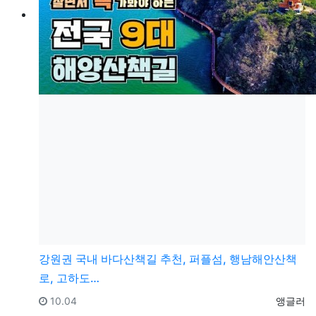
강원권
국내 바다산책길 추천, 퍼플섬, 행남해안산책
로, 고하도…
등록일
등록자
10.04
앵글러