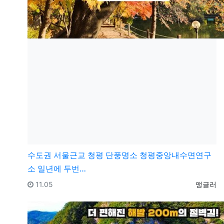
수도권
서울근교 청평 단풍명소 청평중앙내수면연구
소 일년에 두번…
등록일
등록자
11.05
앵글러