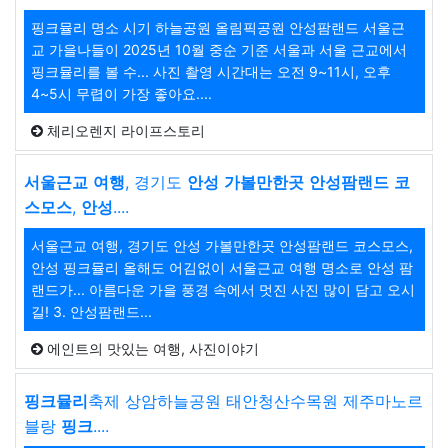
핑크뮬리 명소 시기 하늘공원 올림픽공원 안성팜랜드 서울근
교 가을나들이 2025년 10월 중순 기준 서울과 서울 근교에서
핑크뮬리를 볼 수... 사진 촬영 시간대는 오전 9~11시, 오후
4~5시 무렵이 가장 좋아요....
체리오렌지 라이프스토리
서울근교
여행
, 경기도
안성
가볼만한곳
안성팜랜드
코
스모스
,
안성
....
서울근교 여행, 경기도 안성 가볼만한곳 안성팜랜드 코스모스,
안성 핑크뮬리 올해도 어김없이 서울근교 여행 명소로 안성 팜
랜드가... 아름다운 가을 풍경 속에서 멋진 사진 많이 담고 오시
길! 3. 안성팜랜드...
에인트의 맛있는 여행, 사진이야기
핑크뮬리
축제 상암하늘공원 태안청산수목원 제주마노르
블랑
핑크
....