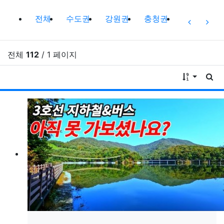
여행정보 분류 목록
전체
수도권
강원권
충청권
경상권
이전 분
다음
전체
112
/ 1 페이지
게시물 
게시