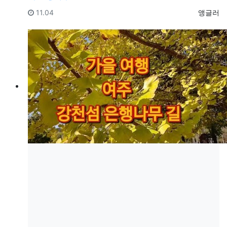
등록일
등록자
11.04
앵글러