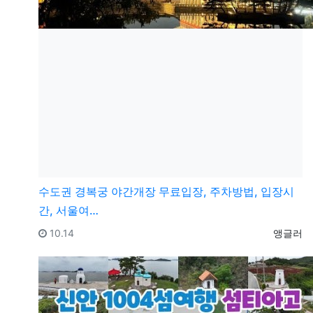
수도권
경복궁 야간개장 무료입장, 주차방법, 입장시
간, 서울여…
등록일
등록자
10.14
앵글러