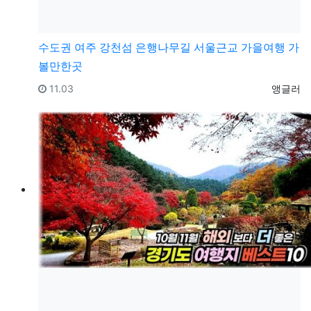
수도권
여주 강천섬 은행나무길 서울근교 가을여행 가
볼만한곳
등록일
등록자
11.03
앵글러