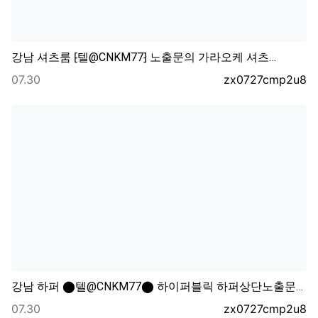
강남 셔츠룸 ⁅텔@CNKM77⁆ 노출문의 가라오케 셔츠…
등록일
등록자
07.30
zx0727cmp2u8
강남 하퍼 ⬤텔@CNKM77⬤ 하이퍼블릭 하퍼상단노출문…
등록일
등록자
07.30
zx0727cmp2u8