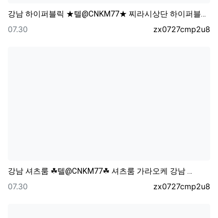
강남 하이퍼블릭 ★텔@CNKM77★ 찌라시상단 하이퍼블…
등록일
등록자
07.30
zx0727cmp2u8
강남 셔츠룸 ☘텔@CNKM77☘ 셔츠룸 가라오케 강남 …
등록일
등록자
07.30
zx0727cmp2u8