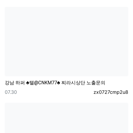
강남 하퍼 ♣텔@CNKM77♣ 찌라시상단 노출문의
등록일
등록자
07.30
zx0727cmp2u8