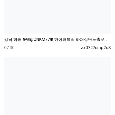
강남 하퍼 ❋텔@CNKM77❋ 하이퍼블릭 하퍼상단노출문…
등록일
등록자
07.30
zx0727cmp2u8