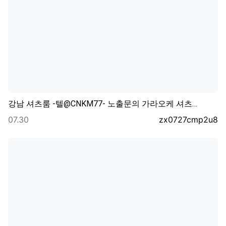
강남 셔츠룸 -텔@CNKM77- 노출문의 가라오케 셔츠…
등록일
등록자
07.30
zx0727cmp2u8