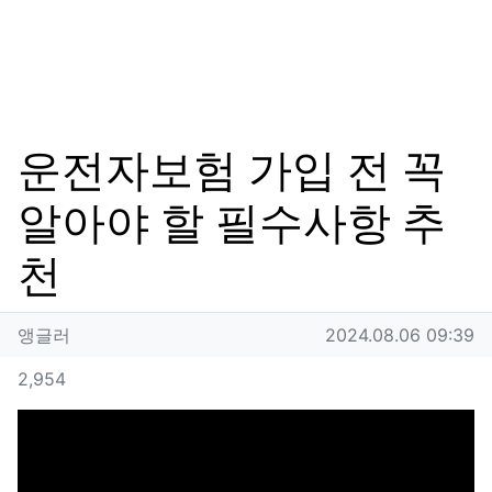
운전자보험 가입 전 꼭
알아야 할 필수사항 추
천
작성자 정보
작성
작성일
앵글러
2024.08.06 09:39
컨텐츠 정보
조회
2,954
본문