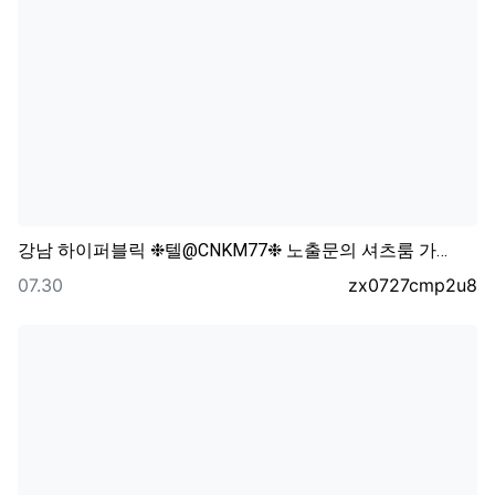
강남 하이퍼블릭 ❉텔@CNKM77❉ 노출문의 셔츠룸 가…
등록일
등록자
07.30
zx0727cmp2u8