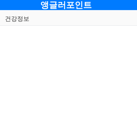
메뉴
앵글러포인트
건강정보