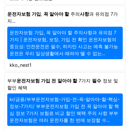
운전자보험 가입
,
꼭 알아야 할
주의
사항
과 유의점 7가
지...
운전자보험 가입, 꼭 알아야 할 주의사항과 유의점 7
가지 | 운전자보험, 보장, 가입 전 확인 운전자보험의
중요성: 안전운전은 필수, 하지만 사고는 예측 불가능
운전은 우리 일상생활에서 떼려야 뗄 수 없는...
kko_nest1
부부
운전자보험 가입 전
알아야 할
7가지
필수
정보 및
할인 혜택
kr/금융/부부운전자보험-가입-전-꼭-알아야-할-핵심-
정보-7가지/ 부부운전자보험 가입 전 꼭 알아야 할 핵
심 정보 7가지 보험료 비교 할인 혜택 주의 사항 부부
운전자보험은 여러 운전자를 한 번에 보장할 수...