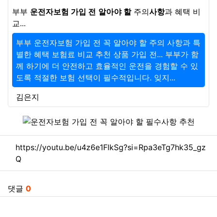
부부
운전자보험 가입 전
알아야 할
주의
사항
과 혜택 비
교...
부부 운전자보험 가입 전 꼭 알아야 할 주의 사항과 특
별한 혜택 보험료 비교 추천 상품 가입 전... 부부가 함
께 하기에 더 안전하고 효율적인 운전을 경험할 수 있
도록 적절한 보험 선택이 필수적입니다. 잊지...
김은지
관련자료
https://youtu.be/u4z6e1FlkSg?si=Rpa3eTg7hk35_gz
Q
댓글
0