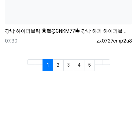
강남 하이퍼블릭 ◉텔@CNKM77◉ 강남 하퍼 하이퍼블…
등록일
등록자
07.30
zx0727cmp2u8
(current)
1
2
3
4
5